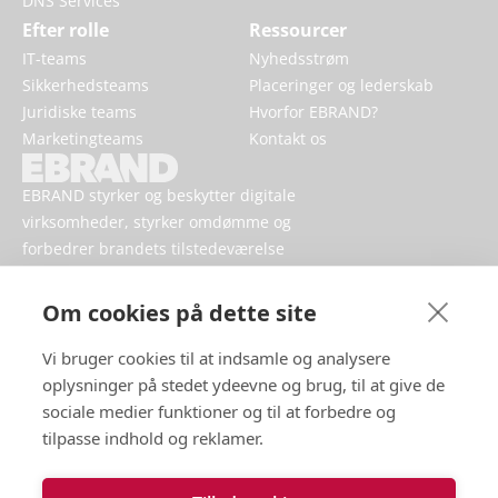
DNS Services
Efter rolle
Ressourcer
IT-teams
Nyhedsstrøm
Sikkerhedsteams
Placeringer og lederskab
Juridiske teams
Hvorfor EBRAND?
Marketingteams
Kontakt os
EBRAND styrker og beskytter digitale
virksomheder, styrker omdømme og
forbedrer brandets tilstedeværelse
online.
Om cookies på dette site
Vi bruger cookies til at indsamle og analysere
oplysninger på stedet ydeevne og brug, til at give de
sociale medier funktioner og til at forbedre og
tilpasse indhold og reklamer.