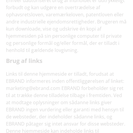
Enhver uautoriseret brug af indholdet er udtrykkeligt
forbudt og kan udgøre en overtrædelse af
ophavsretsloven, varemærkeloven, patentloven eller
andre industrielle ejendomsrettigheder. Brugeren må
kun downloade, vise og udskrive én kopi af
hjemmesiden på sin personlige computer til private
og personlige formål og/eller formål, der er tilladt i
henhold til gældende lovgivning.
Brug af links
Links til denne hjemmeside er tilladt, forudsat at
EBRAND informeres inden offentliggørelsen af linket:
marketing@ebrand.com EBRAND forbeholder sig ret
til at trække denne tilladelse tilbage i fremtiden. Ved
at modtage oplysninger om sådanne links giver
EBRAND ingen vurdering eller garanti med hensyn til
de websteder, der indeholder sådanne links, og
EBRAND påtager sig intet ansvar for disse websteder.
Denne hjemmeside kan indeholde links til