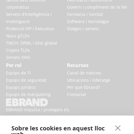
corporatius
Govern i compliment de la llei
Serveis d’Intel·ligència i
Farmàcia i Sanitat
Investigació
Software i tecnologia
Protecció VIP i Executius
Viatges i serveis
Nous gTLDs
TMCH, DPML i bloc global
Crypto TLDs
Serveis DNS
Per rol
Recursos
Equips de TI
Canal de notícies
Equips de seguretat
Ubicacions i lideratge
Equips jurídics
Per què Ebrand?
Equips de màrqueting
Contactar
EBRAND impulsa i protegeix els
negocis digitals, enfortint la reputació
i millorant la presència de marca en
Sobre les cookies en aquest lloc
línia.