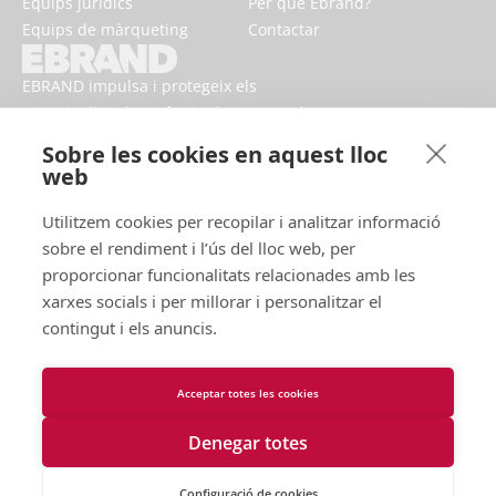
Equips jurídics
Per què Ebrand?
Equips de màrqueting
Contactar
EBRAND impulsa i protegeix els
negocis digitals, enfortint la reputació
i millorant la presència de marca en
Sobre les cookies en aquest lloc
línia.
web
Utilitzem cookies per recopilar i analitzar informació
sobre el rendiment i l’ús del lloc web, per
proporcionar funcionalitats relacionades amb les
xarxes socials i per millorar i personalitzar el
contingut i els anuncis.
Acceptar totes les cookies
Condicions d'ús
Política de privacitat
Denegar totes
Galetes
Contacta amb nosaltres
Declaració d'accessibilitat
Configuració de cookies