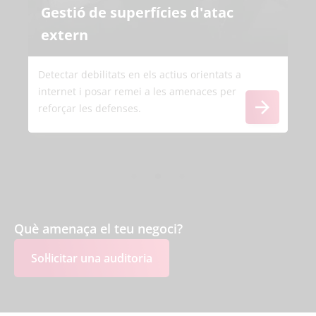
Gestió de superfícies d'atac
extern
Detectar debilitats en els actius orientats a
internet i posar remei a les amenaces per
reforçar les defenses.
Què amenaça el teu negoci?
Sol·licitar una auditoria