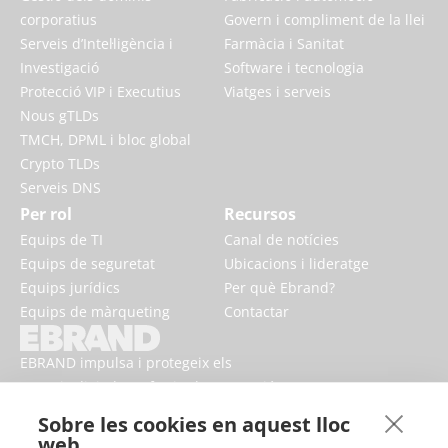
corporatius
Govern i compliment de la llei
Serveis d’Intel·ligència i
Farmàcia i Sanitat
Investigació
Software i tecnologia
Protecció VIP i Executius
Viatges i serveis
Nous gTLDs
TMCH, DPML i bloc global
Crypto TLDs
Serveis DNS
Per rol
Recursos
Equips de TI
Canal de notícies
Equips de seguretat
Ubicacions i lideratge
Equips jurídics
Per què Ebrand?
Equips de màrqueting
Contactar
EBRAND impulsa i protegeix els
negocis digitals, enfortint la reputació
i millorant la presència de marca en
Sobre les cookies en aquest lloc
línia.
web