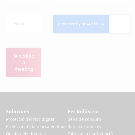
Schedule
a
meeting
Solucions
Per Indústria
Protecció del risc digital
Béns de consum
Protecció de la marca en línia
Banca i Finances
Gestió dels dominis
Fabricació i automoció