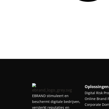
Oplossingen
Digital Risk Pr
EBRAND stimuleert en
Online Brand P
beschermt digitale bedrijven,
Corporate Do
versterkt reputaties en