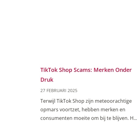
TikTok Shop Scams: Merken Onder
Druk
27 FEBRUARI 2025
Terwijl TikTok Shop zijn meteoorachtige
opmars voortzet, hebben merken en
consumenten moeite om bij te blijven. He
shopping kanaal van het platform werd in
september 2023 in de VS gelanceerd