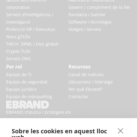
corporatius
Govern i compliment de la llei
Serveis d’Intel·ligència i
Farmàcia i Sanitat
Investigació
Software i tecnologia
Protecció VIP i Executius
Viatges i serveis
Nous gTLDs
TMCH, DPML i bloc global
Crypto TLDs
Serveis DNS
Per rol
Recursos
Equips de TI
Canal de notícies
Equips de seguretat
Ubicacions i lideratge
Equips jurídics
Per què Ebrand?
Equips de màrqueting
Contactar
EBRAND impulsa i protegeix els
negocis digitals, enfortint la reputació
i millorant la presència de marca en
Sobre les cookies en aquest lloc
línia.