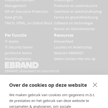
Management
Productie en autoindustrie
VIP en Executive Protection
Overheid en wetshandhaving
New gTLDs
Farma en gezondheidszorg
TMCH, DPML, en Global Block
Software en technologie
Reizen en Dienstensector
Per Functie
Resources
IT-teams
Nieuwsfeed
IT-Security teams
Locaties en leiderschap
Juridische teams
Waarom EBRAND?
Marketingteams
Neem contact met ons op
EBRAND stimuleert en beschermt
digitale bedrijven, versterkt
reputaties en verbetert de online
Over de cookies op deze website
aanwezigheid van merken.
We maken gebruik van cookies om gegevens m.b.t.
de prestaties en het gebruik van deze website te
verzamelen & analyseren, om sociale