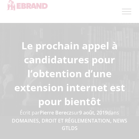
Le prochain appel à
candidatures pour
l’obtention d’une
extension internet est
pour bientôt
Écrit par
Pierre Berecz
sur
9 août, 2019
dans
DOMAINES
,
DROIT ET RÉGLEMENTATION
,
NEWS
GTLDS