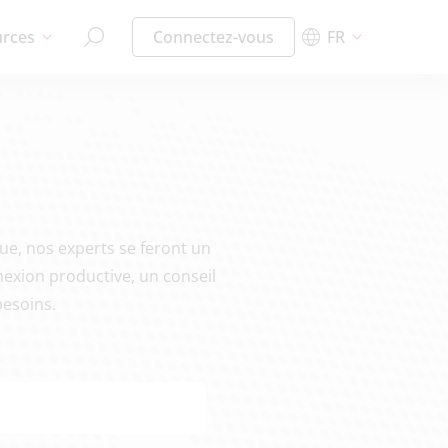
urces
Connectez-vous
FR
ue, nos experts se feront un
nnexion productive, un conseil
besoins.