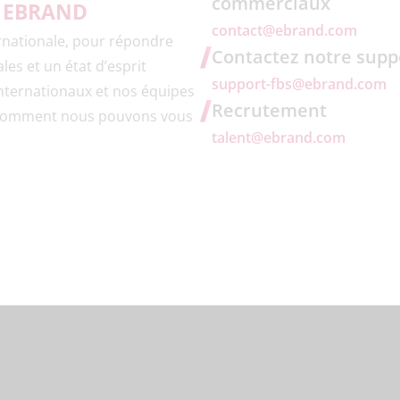
commerciaux
ns EBRAND
contact@ebrand.com
rnationale, pour répondre
Contactez notre supp
les et un état d’esprit
support-fbs@ebrand.com
internationaux et nos équipes
Recrutement
r comment nous pouvons vous
talent@ebrand.com