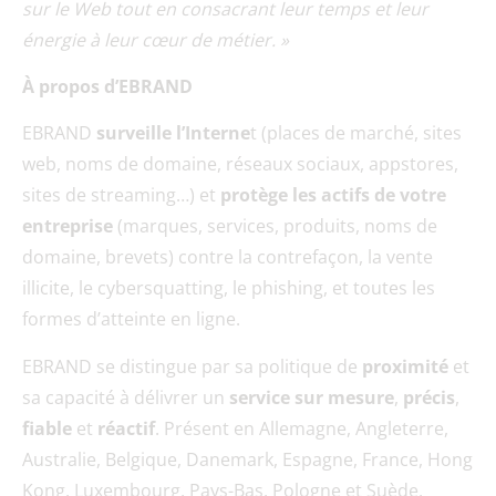
sur le Web tout en consacrant leur temps et leur
énergie à leur cœur de métier. »
À propos d’EBRAND
EBRAND
surveille
l’Interne
t (places de marché, sites
web, noms de domaine, réseaux sociaux, appstores,
sites de streaming…) et
protège les actifs
de votre
entreprise
(marques, services, produits, noms de
domaine, brevets) contre la contrefaçon, la vente
illicite, le cybersquatting, le phishing, et toutes les
formes d’atteinte en ligne.
EBRAND se distingue par sa politique de
proximité
et
sa capacité à délivrer un
service sur mesure
,
précis
,
fiable
et
réactif
. Présent en Allemagne, Angleterre,
Australie, Belgique, Danemark, Espagne, France, Hong
Kong, Luxembourg, Pays-Bas, Pologne et Suède,