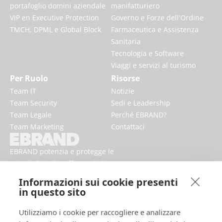
portafoglio domini aziendale
manifatturiero
VIP en Executive Protection
Governo e Forze dell'Ordine
TMCH, DPML e Global Block
Farmaceutica e Assistenza
Sanitaria
Tecnologia e Software
Viaggi e servizi al turismo
Per Ruolo
Risorse
Team IT
Notizie
Team Security
Sedi e Leadership
Team Legale
Perché EBRAND?
Team Marketing
Contattaci
EBRAND potenzia e protegge le
attività digitali, rafforzando la
reputazione e migliorando la
Informazioni sui cookie presenti
presenza dei marchi online.
in questo sito
Utilizziamo i cookie per raccogliere e analizzare