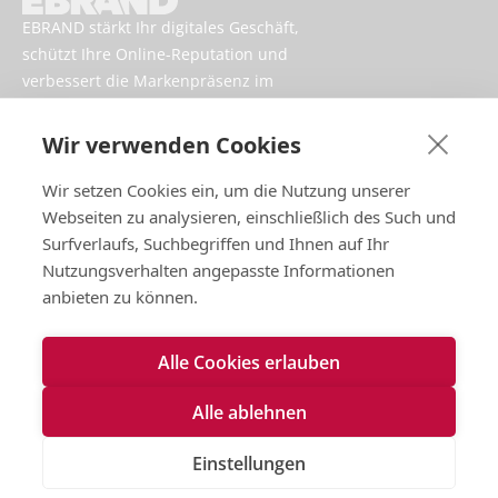
EBRAND stärkt Ihr digitales Geschäft,
schützt Ihre Online-Reputation und
verbessert die Markenpräsenz im
Internet.
Wir verwenden Cookies
Wir setzen Cookies ein, um die Nutzung unserer
Webseiten zu analysieren, einschließlich des Such und
Surfverlaufs, Suchbegriffen und Ihnen auf Ihr
Nutzungsverhalten angepasste Informationen
anbieten zu können.
Impressum
Alle Cookies erlauben
Nutzungsbedingungen
Datenschutzrichtlinien
Alle ablehnen
Cookies
Kontaktieren Sie uns
Einstellungen
Erklärung zur Barrierefreiheit
2026 EBRAND © Alle Rechte vorbehalten